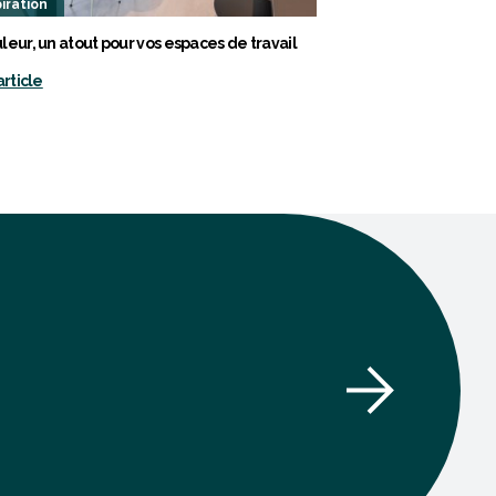
iration
leur, un atout pour vos espaces de travail
article