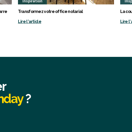
Inspiration
Insp
arre
Transformez votre office notarial
La cou
Lire l'article
Lire l'
er
onday
?