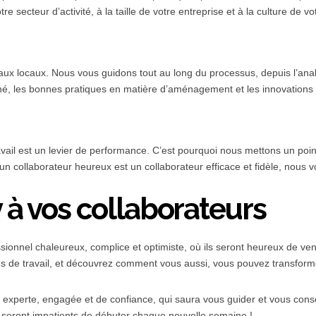
secteur d’activité, à la taille de votre entreprise et à la culture de vo
 locaux. Nous vous guidons tout au long du processus, depuis l’analys
, les bonnes pratiques en matière d’aménagement et les innovations qu
l est un levier de performance. C’est pourquoi nous mettons un point 
 collaborateur heureux est un collaborateur efficace et fidèle, nous vo
à vos collaborateurs
ionnel chaleureux, complice et optimiste, où ils seront heureux de veni
travail, et découvrez comment vous aussi, vous pouvez transformer votr
e experte, engagée et de confiance, qui saura vous guider et vous cons
 seront impatients de débuter chaque nouvelle semaine !