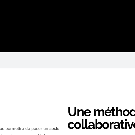
Une métho
collaborativ
s permettre de poser un socle