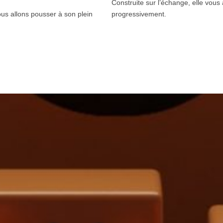
Construite sur l’échange, elle vo
ous allons pousser à son plein
progressivement.