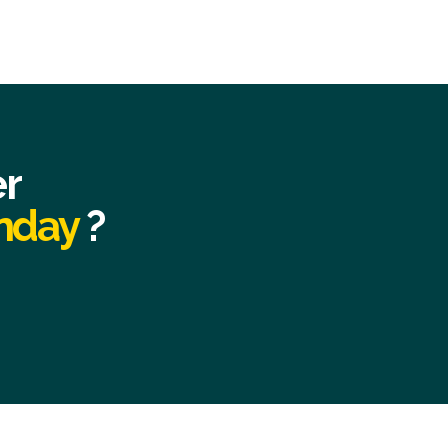
er
onday
?