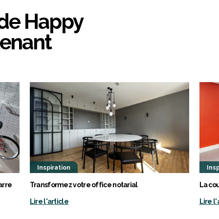
 de Happy
tenant
Inspiration
Insp
arre
Transformez votre office notarial
La cou
Lire l'article
Lire l'