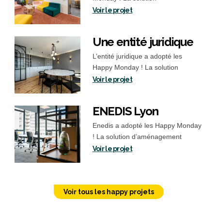
d’aménagement trouvée Nous
Voir le projet
avons établi…
Une entité juridique
L’entité juridique a adopté les
Happy Monday ! La solution
d’aménagement trouvée Nous
Voir le projet
avons pris…
ENEDIS Lyon
Enedis a adopté les Happy Monday
! La solution d’aménagement
trouvée La conception de cet…
Voir le projet
Voir tous les happy projets