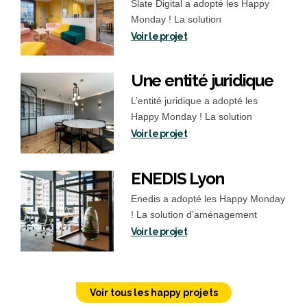
Slate Digital a adopté les Happy
Monday ! La solution
d’aménagement trouvée Nous
Voir le projet
avons établi…
Une entité juridique
L’entité juridique a adopté les
Happy Monday ! La solution
d’aménagement trouvée Nous
Voir le projet
avons pris…
ENEDIS Lyon
Enedis a adopté les Happy Monday
! La solution d’aménagement
trouvée La conception de cet…
Voir le projet
Voir tous les happy projets