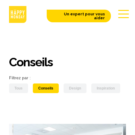
Un expert pour vous
aider
Conseils
Filtrez par :
Tous
Conseils
Design
Inspiration