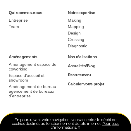
Qui sommes-nous
Notre expertise
Entreprise
Making
Team
Mapping
Design
Crossing
Diagnostic
Aménagements
Nos réalisations
Aménagement espace de
Actualités/Blog
coworking
Recrutement
Espace d’accueil et
showroom
Calculer votre projet
Aménagement de bureau :
agencement de bureaux
d’entreprise
En poursuivant votre navigation, vous acceptez le dépôt de
cookies destinés au fonctionnement du site internet.
Pour plus
d'informations
.
X
Mentions légales
Politique de confidentialité